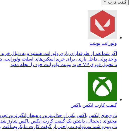
گیفت کارت
ولورانت پوینت
واحد پولی داخل بازی، برای خرید اسکین‌های اسلحه ولورانت، بت
با تحویل فوری VP خرید پوینت ولورانت خود را انجام دهید
گیفت کارت ایکس باکس
بازی‌های ایکس باکس یکی از جذاب‌ترین و هیجان‌انگیزترین تجربه
محتوای دیجیتال، داشتن یک گیفت کارت ایکس باکس شارژ شده ض
با زیپودو شما می‌توانید به راحتی از گیفت کارت مایکروسافت