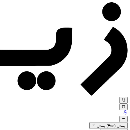
بستن (Esc)
بستن