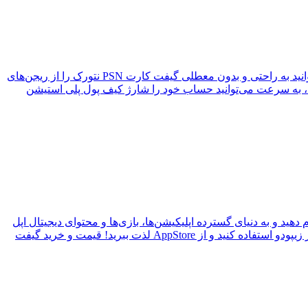
اگر به دنبال خرید گیفت کارت پلی استیشن با قیمت‌های مناسب و تجربه‌ای سریع و امن هستید، به زیپودو خوش آمدید. اینجا شما می‌توانید به راحتی و بدون معطلی گیفت کارت PSN نتورک را از ریجن‌های
ها، به سرعت می‌توانید حساب خود را شارژ کیف پول پلی استیشن
دهید و به دنیای گسترده اپلیکیشن‌ها، بازی‌ها و محتوای دیجیتال اپل
دسترسی پیدا کنید. با کدهای معتبر و ضمانت اصالت، شما از تجربه خریدی امن و سریع بهره‌مند می‌شوید. همین حالا از خدمات بی‌نظیر زیپودو استفاده کنید و از AppStore لذت ببرید! قیمت و خرید گیفت