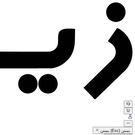
بستن (Esc)
بستن