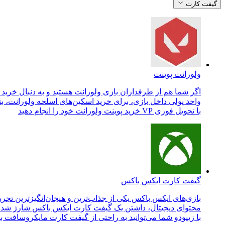
گیفت کارت
ولورانت پوینت
واحد پولی داخل بازی، برای خرید اسکین‌های اسلحه ولورانت، بت
با تحویل فوری VP خرید پوینت ولورانت خود را انجام دهید
گیفت کارت ایکس باکس
بازی‌های ایکس باکس یکی از جذاب‌ترین و هیجان‌انگیزترین تجربه
محتوای دیجیتال، داشتن یک گیفت کارت ایکس باکس شارژ شده ض
با زیپودو شما می‌توانید به راحتی از گیفت کارت مایکروسافت