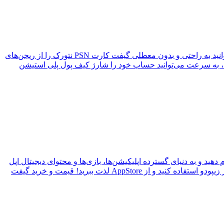
اگر به دنبال خرید گیفت کارت پلی استیشن با قیمت‌های مناسب و تجربه‌ای سریع و امن هستید، به زیپودو خوش آمدید. اینجا شما می‌توانید به راحتی و بدون معطلی گیفت کارت PSN نتورک را از ریجن‌های
ها، به سرعت می‌توانید حساب خود را شارژ کیف پول پلی استیشن
دهید و به دنیای گسترده اپلیکیشن‌ها، بازی‌ها و محتوای دیجیتال اپل
دسترسی پیدا کنید. با کدهای معتبر و ضمانت اصالت، شما از تجربه خریدی امن و سریع بهره‌مند می‌شوید. همین حالا از خدمات بی‌نظیر زیپودو استفاده کنید و از AppStore لذت ببرید! قیمت و خرید گیفت